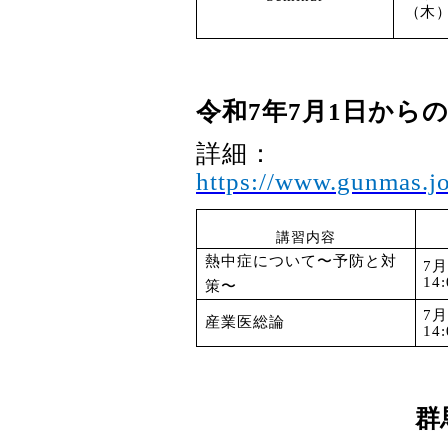
（木
令和
7
年
7
月
1
日からの
詳細：
https://www.gunmas.jo
講習内容
熱中症について〜予防と対
7
14
策〜
7
産業医総論
14
群