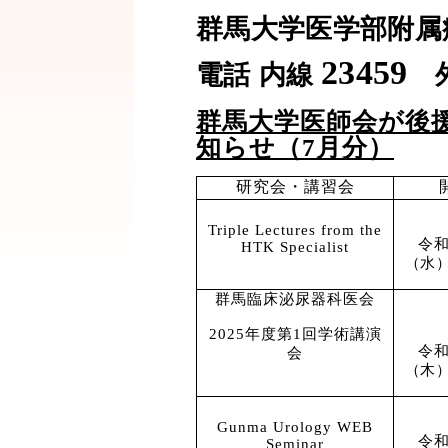
群馬大学医学部附
23459
電話
内線
外
群馬大学医師会が後
知らせ（
7
月分）
研究会・講習会
Triple Lectures from the
令
HTK
Specialist
（水
群馬臨床泌尿器科医会
2025
年度第
1
回学術講演
令
会
（木
Gunma Urology WEB
令
Seminar